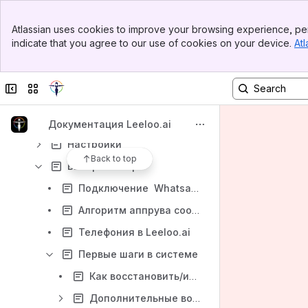
Туннели Продаж
Banner
Atlassian uses cookies to improve your browsing experience, per
Top Bar
Аудитория
indicate that you agree to our use of cookies on your device.
Atl
Sidebar
CRM
Main Content
Умная Рассылка
Collapse sidebar
Switch sites or apps
Заказы и Продажи (Orders and Sales)
Архив
Документация Leeloo.ai
Настройки
Back to top
Быстрый старт
Подключение Whatsapp через WATI.IO
Алгоритм аппрува сообщений для Business WhatsApp Twillio
Телефония в Leeloo.ai
Первые шаги в системе
Как восстановить/изменить пароль?
Дополнительные возможности платформы. API