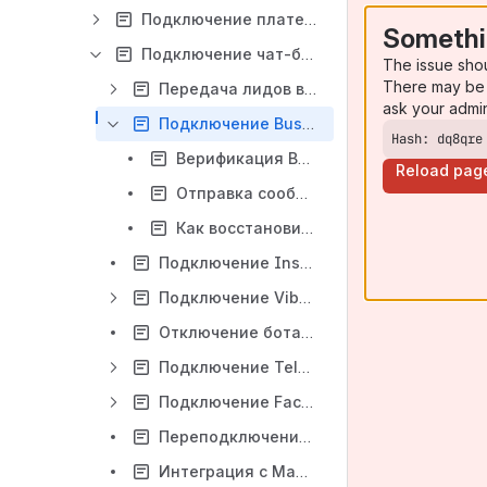
Подключение платежных систем
Somethi
Подключение чат-ботов к платформе Leeloo.AI
The issue sho
There may be 
Передача лидов в Bitrix24
ask your admi
Подключение Business WhatsApp
Hash: dq8qre
Верификация Business профиля WhatsApp
Reload pag
Отправка сообщений Whatsapp подписчикам за пределами 24 часового окна
Как восстановить заблокированный номер WhatsApp
Подключение Instagram к плафторме Leeloo.ai
Подключение Viber бота
Отключение бота (соединения, канала трафика)
Подключение Telegram бота к платформе Leeloo.AI
Подключение Facebook страницы
Переподключение каналов (реконнект ботов)
Интеграция с Mandrill