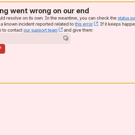
ng went wrong on our end
uld resolve on its own. In the meantime, you can check the
status p
a known incident reported related to
this error
, (opens new win
. If it keeps happe
n to contact
our support team
, (opens new window)
and give them:
e