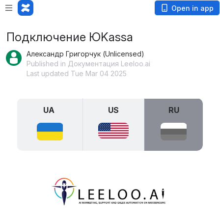
Open in app
Подключение ЮKassa
Александр Григорчук (Unlicensed)
Published in Документация Leeloo.ai
Last updated Tue Mar 04 2025
UA 
US
RU
Open
Open
Open
Open