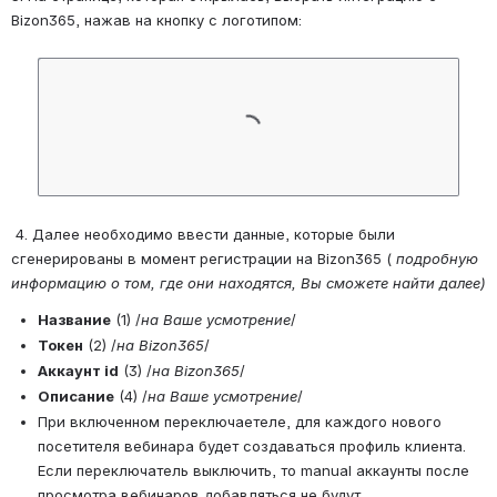
Bizon365, нажав на кнопку с логотипом:
Open
 4. Далее необходимо ввести данные, которые были 
сгенерированы в момент регистрации на Bizon365 ( 
подробную 
информацию о том, где они находятся, Вы сможете найти далее)
Название
 (1) /
на Ваше усмотрение
/
Токен
 (2) /
на Bizon365
/
Аккаунт id
 (3) 
/
на Bizon365
/
Описание
 (4) /
на Ваше усмотрение
/
При включенном переключаетеле, для каждого нового 
посетителя вебинара будет создаваться профиль клиента. 
Если переключатель выключить, то manual аккаунты после 
просмотра вебинаров добавляться не будут. 