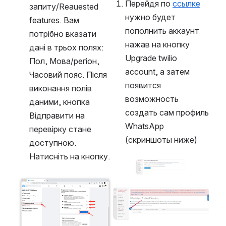
Перейдя по 
ссылке
запиту/Reauested 
нужно будет 
features. Вам 
пополнить аккаунт 
потрібно вказати 
нажав на кнопку 
дані в трьох полях: 
Upgrade twilio 
Пол, Мова/регіон, 
account, а затем 
Часовий пояс. Після 
появится 
виконання полів 
возможность 
даними, кнопка 
создать сам профиль 
Відправити на 
WhatsApp 
перевірку стане 
(скриншоты ниже)
доступною. 
Натисніть на кнопку.
Open
Open
Open