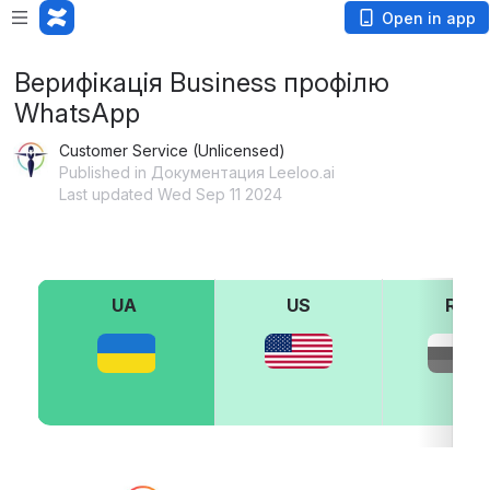
Open in app
Верифікація Business профілю
WhatsApp
Customer Service (Unlicensed)
Published in Документация Leeloo.ai
Last updated Wed Sep 11 2024
UA 
US
RU
Open
Open
Open