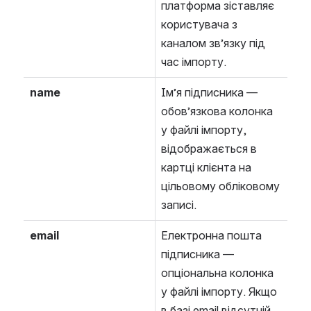
платформа зіставляє 
користувача з 
каналом зв’язку під 
час імпорту.
name
Ім’я підписника — 
обов’язкова колонка 
у файлі імпорту, 
відображається в 
картці клієнта на 
цільовому обліковому 
записі.
email
Електронна пошта 
підписника — 
опціональна колонка 
у файлі імпорту. Якщо 
в базі email відсутній, 