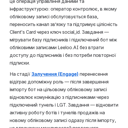
це операція управління даними та 
інфраструктурою: оператор контролює, в якому 
обліковому записі обслуговується база, 
переносить канал зв’язку та підтримує цілісність 
Client's Card через ключ social_id. Завдання — 
мігрувати базу підписників і підключений бот між 
обліковими записами Leeloo.AI без втрати 
доступу до підписників і без потреби повторної 
підписки.
На стадії 
Залучення (Engage)
 перенесення 
відіграє допоміжну роль — після завершення 
імпорту бот на цільовому обліковому записі 
відновлює комунікацію з підписниками через 
підключений тунель і LGT. Завдання — відновити 
активну роботу ботів і тунелів продажів на 
новому обліковому записі одразу після імпорту, 