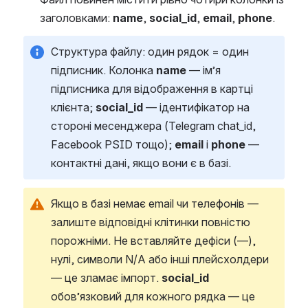
заголовками: 
name
, 
social_id
, 
email
, 
phone
.
Структура файлу: один рядок = один 
підписник. Колонка 
name
 — ім’я 
підписника для відображення в картці 
клієнта; 
social_id
 — ідентифікатор на 
стороні месенджера (Telegram chat_id, 
Facebook PSID тощо); 
email
 і 
phone
 — 
контактні дані, якщо вони є в базі.
Якщо в базі немає email чи телефонів — 
залиште відповідні клітинки повністю 
порожніми. Не вставляйте дефіси (—), 
нулі, символи N/A або інші плейсхолдери 
— це зламає імпорт. 
social_id
обов’язковий для кожного рядка — це 