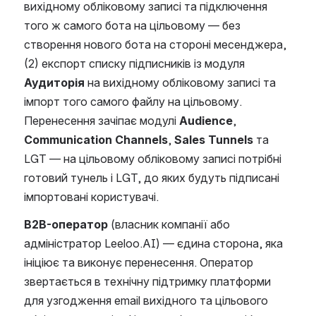
вихідному обліковому записі та підключення 
того ж самого бота на цільовому — без 
створення нового бота на стороні месенджера, 
(2) експорт списку підписників із модуля 
Аудиторія
 на вихідному обліковому записі та 
імпорт того самого файлу на цільовому. 
Перенесення зачіпає модулі 
Audience
, 
Communication Channels
, 
Sales Tunnels
 та 
LGT — на цільовому обліковому записі потрібні 
готовий тунель і LGT, до яких будуть підписані 
імпортовані користувачі.
B2B-оператор
 (власник компанії або 
адміністратор Leeloo.AI) — єдина сторона, яка 
ініціює та виконує перенесення. Оператор 
звертається в технічну підтримку платформи 
для узгодження email вихідного та цільового 