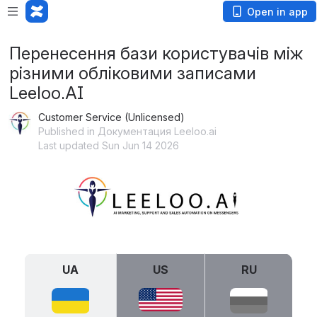
Open in app
Перенесення бази користувачів між
різними обліковими записами
Leeloo.AI
Customer Service (Unlicensed)
Published in Документация Leeloo.ai
Last updated Sun Jun 14 2026
Open
UA
US
RU
Open