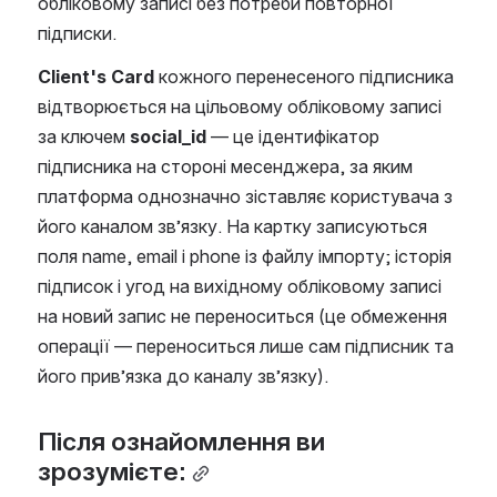
обліковому записі без потреби повторної 
підписки.
Client's Card
 кожного перенесеного підписника 
відтворюється на цільовому обліковому записі 
за ключем 
social_id
 — це ідентифікатор 
підписника на стороні месенджера, за яким 
платформа однозначно зіставляє користувача з 
його каналом зв’язку. На картку записуються 
поля name, email і phone із файлу імпорту; історія 
підписок і угод на вихідному обліковому записі 
на новий запис не переноситься (це обмеження 
операції — переноситься лише сам підписник та 
його прив’язка до каналу зв’язку).
Після ознайомлення ви 
зрозумієте: