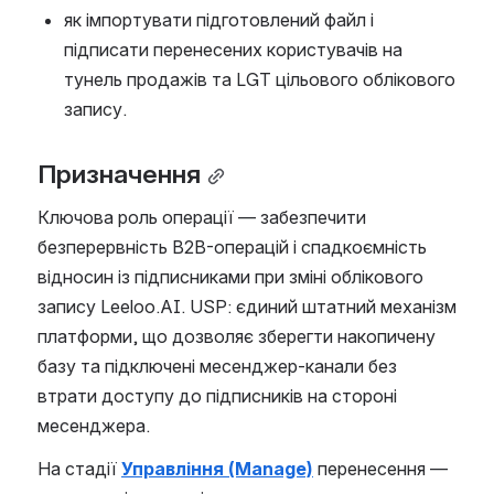
як імпортувати підготовлений файл і 
підписати перенесених користувачів на 
тунель продажів та LGT цільового облікового 
запису.
Призначення
Ключова роль операції — забезпечити 
безперервність B2B-операцій і спадкоємність 
відносин із підписниками при зміні облікового 
запису Leeloo.AI. USP: єдиний штатний механізм 
платформи, що дозволяє зберегти накопичену 
базу та підключені месенджер-канали без 
втрати доступу до підписників на стороні 
месенджера.
На стадії 
Управління (Manage)
 перенесення — 