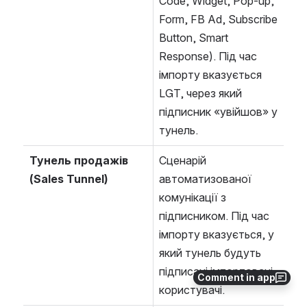
Code, Widget, Pop-up, 
Form, FB Ad, Subscribe 
Button, Smart 
Response). Під час 
імпорту вказується 
LGT, через який 
підписник «увійшов» у 
тунель.
Тунель продажів 
Сценарій 
(Sales Tunnel)
автоматизованої 
комунікації з 
підписником. Під час 
імпорту вказується, у 
який тунель будуть 
підписані імпортовані 
Comment in app
користувачі.