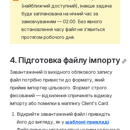
(найближчий доступний), інакше задача 
буде запланована на нічний час за 
замовчуванням — 02:00. Без явного 
встановлення часу файл не з’явиться 
протягом робочого дня.
4. Підготовка файлу імпорту
Завантажений із вихідного облікового запису 
файл потрібно привести до формату, який 
прийме імпортер цільового. Формат строго 
фіксований — відхилення спричинять відмову 
імпорту або помилки в маппінгу Client's Card.
Відкрийте завантажений файл і приведіть 
його до вигляду, як у 
шаблоні-прикладі
. 
Файл повинен містити рівно чотири колонки із 